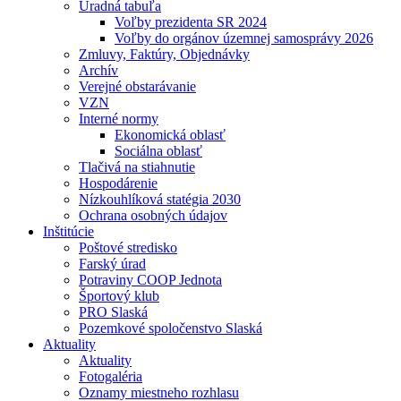
Úradná tabuľa
Voľby prezidenta SR 2024
Voľby do orgánov územnej samosprávy 2026
Zmluvy, Faktúry, Objednávky
Archív
Verejné obstarávanie
VZN
Interné normy
Ekonomická oblasť
Sociálna oblasť
Tlačivá na stiahnutie
Hospodárenie
Nízkouhlíková statégia 2030
Ochrana osobných údajov
Inštitúcie
Poštové stredisko
Farský úrad
Potraviny COOP Jednota
Športový klub
PRO Slaská
Pozemkové spoločenstvo Slaská
Aktuality
Aktuality
Fotogaléria
Oznamy miestneho rozhlasu