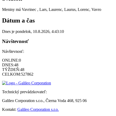
Meniny má
Vavrinec
, Lars, Laurenc, Laurus, Lorenc, Vavro
Dátum a čas
Dnes je
pondelok
,
10.8.2026
,
4:43:10
Návštevnosť
Návštevnosť:
ONLINE:
0
DNES:
48
TÝŽDEŇ:
48
CELKOM:
527862
Technický prevádzkovateľ:
Galileo Corporation s.r.o., Čierna Voda 468, 925 06
Kontakt:
Galileo Corporation s.r.o.