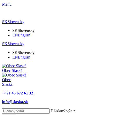
Menu
SK
Slovensky
SK
Slovensky
EN
English
SK
Slovensky
SK
Slovensky
EN
English
Obec
Slaská
Obec
Slaská
+421
45 672 61 32
info@slaska.sk
Hľadaný výraz