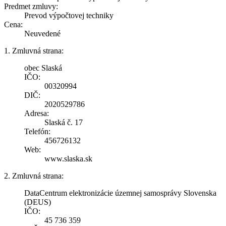
Predmet zmluvy:
Prevod výpočtovej techniky
Cena:
Neuvedené
1. Zmluvná strana:
obec Slaská
IČO:
00320994
DIČ:
2020529786
Adresa:
Slaská č. 17
Telefón:
456726132
Web:
www.slaska.sk
2. Zmluvná strana:
DataCentrum elektronizácie územnej samosprávy Slovenska
(DEUS)
IČO:
45 736 359