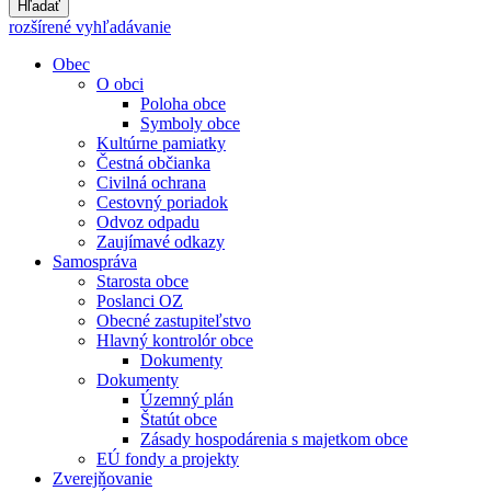
Hľadať
rozšírené vyhľadávanie
Obec
O obci
Poloha obce
Symboly obce
Kultúrne pamiatky
Čestná občianka
Civilná ochrana
Cestovný poriadok
Odvoz odpadu
Zaujímavé odkazy
Samospráva
Starosta obce
Poslanci OZ
Obecné zastupiteľstvo
Hlavný kontrolór obce
Dokumenty
Dokumenty
Územný plán
Štatút obce
Zásady hospodárenia s majetkom obce
EÚ fondy a projekty
Zverejňovanie