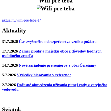
Wifi pre teba
aktuality/wifi-pre-teba-1/
Aktuality
31.7.2026
Čas zvýšeného nebezpečenstva vzniku požiaru
17.7.2026
Zámer predaja majetku obce z dôvodov hodných
osobitného zreteľa
14.7.2026
Nové zariadenie pre seniorov v obci Čereňany
5.7.2026
Výsledky hlasovania v referende
2.7.2026
Dočasné obmedzenia užívania pitnej vody z verejného
vodovodu
Sviatok