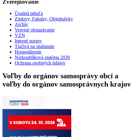
Zverejňovanie
Úradná tabuľa
Zmluvy, Faktúry, Objednávky
Archív
Verejné obstarávanie
VZN
Interné normy
Tlačivá na stiahnutie
Hospodárenie
Nízkouhlíková statégia 2030
Ochrana osobných údajov
Voľby do orgánov samosprávy obcí a
voľby do orgánov samosprávnych krajov