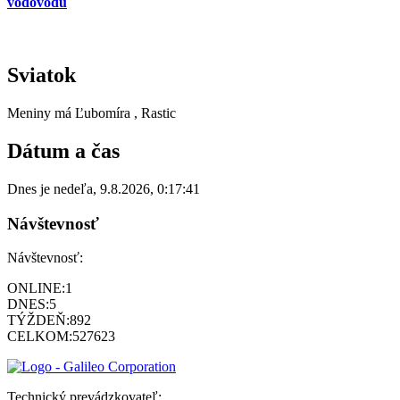
vodovodu
Sviatok
Meniny má
Ľubomíra
, Rastic
Dátum a čas
Dnes je
nedeľa
,
9.8.2026
,
0:17:41
Návštevnosť
Návštevnosť:
ONLINE:
1
DNES:
5
TÝŽDEŇ:
892
CELKOM:
527623
Technický prevádzkovateľ: