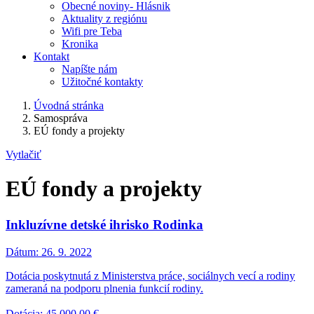
Obecné noviny- Hlásnik
Aktuality z regiónu
Wifi pre Teba
Kronika
Kontakt
Napíšte nám
Užitočné kontakty
Úvodná stránka
Samospráva
EÚ fondy a projekty
Vytlačiť
EÚ fondy a projekty
Inkluzívne detské ihrisko Rodinka
Dátum:
26. 9. 2022
Dotácia poskytnutá z Ministerstva práce, sociálnych vecí a rodiny
zameraná na podporu plnenia funkcií rodiny.
Dotácia: 45 000,00 €