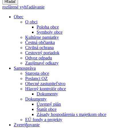
Hľadať
rozšírené vyhľadávanie
Obec
O obci
Poloha obce
Symboly obce
Kultúrne pamiatky
Čestná občianka
Civilná ochrana
Cestovný poriadok
Odvoz odpadu
Zaujímavé odkazy
Samospráva
Starosta obce
Poslanci OZ
Obecné zastupiteľstvo
Hlavný kontrolór obce
Dokumenty
Dokumenty
Územný plán
Štatút obce
Zásady hospodárenia s majetkom obce
EÚ fondy a projekty
Zverejňovanie