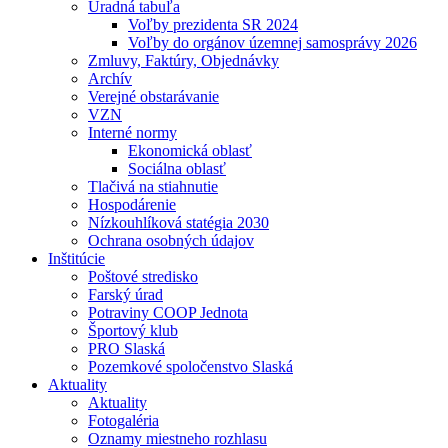
Úradná tabuľa
Voľby prezidenta SR 2024
Voľby do orgánov územnej samosprávy 2026
Zmluvy, Faktúry, Objednávky
Archív
Verejné obstarávanie
VZN
Interné normy
Ekonomická oblasť
Sociálna oblasť
Tlačivá na stiahnutie
Hospodárenie
Nízkouhlíková statégia 2030
Ochrana osobných údajov
Inštitúcie
Poštové stredisko
Farský úrad
Potraviny COOP Jednota
Športový klub
PRO Slaská
Pozemkové spoločenstvo Slaská
Aktuality
Aktuality
Fotogaléria
Oznamy miestneho rozhlasu