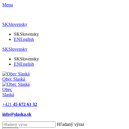
Menu
SK
Slovensky
SK
Slovensky
EN
English
SK
Slovensky
SK
Slovensky
EN
English
Obec
Slaská
Obec
Slaská
+421
45 672 61 32
info@slaska.sk
Hľadaný výraz