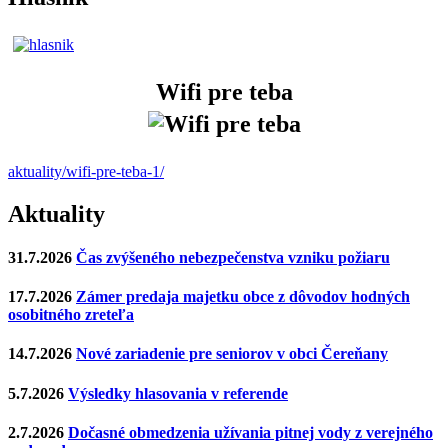
Wifi pre teba
aktuality/wifi-pre-teba-1/
Aktuality
31.7.2026
Čas zvýšeného nebezpečenstva vzniku požiaru
17.7.2026
Zámer predaja majetku obce z dôvodov hodných
osobitného zreteľa
14.7.2026
Nové zariadenie pre seniorov v obci Čereňany
5.7.2026
Výsledky hlasovania v referende
2.7.2026
Dočasné obmedzenia užívania pitnej vody z verejného