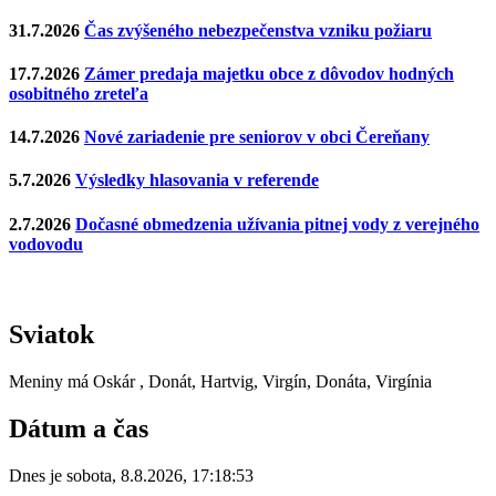
31.7.2026
Čas zvýšeného nebezpečenstva vzniku požiaru
17.7.2026
Zámer predaja majetku obce z dôvodov hodných
osobitného zreteľa
14.7.2026
Nové zariadenie pre seniorov v obci Čereňany
5.7.2026
Výsledky hlasovania v referende
2.7.2026
Dočasné obmedzenia užívania pitnej vody z verejného
vodovodu
Sviatok
Meniny má
Oskár
, Donát, Hartvig, Virgín, Donáta, Virgínia
Dátum a čas
Dnes je
sobota
,
8.8.2026
,
17:18:53