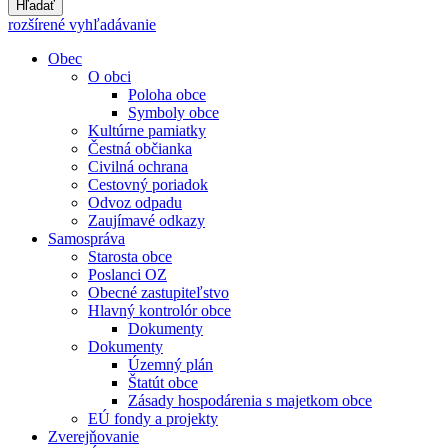
Hľadať
rozšírené vyhľadávanie
Obec
O obci
Poloha obce
Symboly obce
Kultúrne pamiatky
Čestná občianka
Civilná ochrana
Cestovný poriadok
Odvoz odpadu
Zaujímavé odkazy
Samospráva
Starosta obce
Poslanci OZ
Obecné zastupiteľstvo
Hlavný kontrolór obce
Dokumenty
Dokumenty
Územný plán
Štatút obce
Zásady hospodárenia s majetkom obce
EÚ fondy a projekty
Zverejňovanie