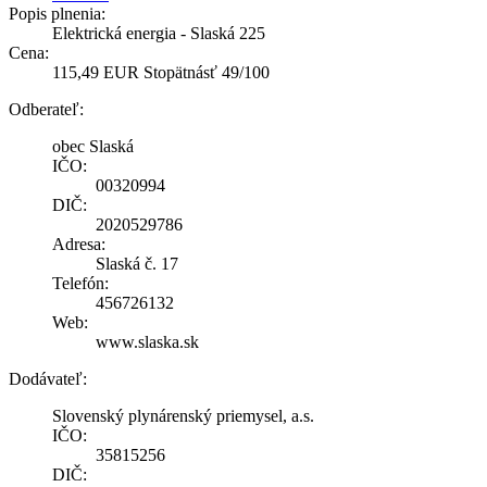
Popis plnenia:
Elektrická energia - Slaská 225
Cena:
115,49 EUR Stopätnásť 49/100
Odberateľ:
obec Slaská
IČO:
00320994
DIČ:
2020529786
Adresa:
Slaská č. 17
Telefón:
456726132
Web:
www.slaska.sk
Dodávateľ:
Slovenský plynárenský priemysel, a.s.
IČO:
35815256
DIČ: