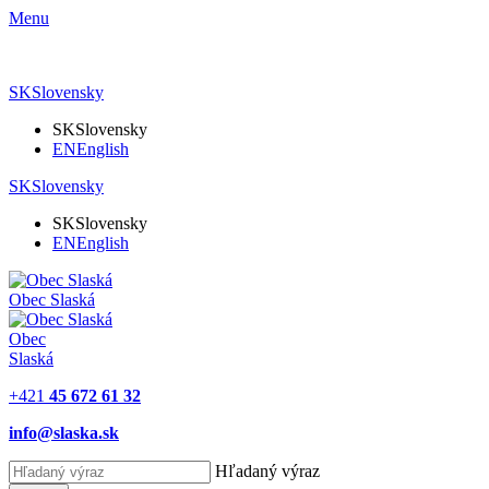
Menu
SK
Slovensky
SK
Slovensky
EN
English
SK
Slovensky
SK
Slovensky
EN
English
Obec
Slaská
Obec
Slaská
+421
45 672 61 32
info@slaska.sk
Hľadaný výraz