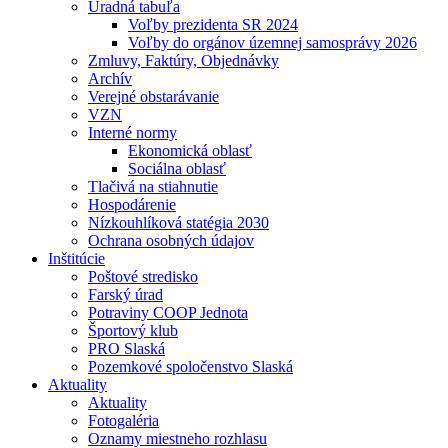
Úradná tabuľa
Voľby prezidenta SR 2024
Voľby do orgánov územnej samosprávy 2026
Zmluvy, Faktúry, Objednávky
Archív
Verejné obstarávanie
VZN
Interné normy
Ekonomická oblasť
Sociálna oblasť
Tlačivá na stiahnutie
Hospodárenie
Nízkouhlíková statégia 2030
Ochrana osobných údajov
Inštitúcie
Poštové stredisko
Farský úrad
Potraviny COOP Jednota
Športový klub
PRO Slaská
Pozemkové spoločenstvo Slaská
Aktuality
Aktuality
Fotogaléria
Oznamy miestneho rozhlasu