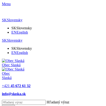
Menu
SK
Slovensky
SK
Slovensky
EN
English
SK
Slovensky
SK
Slovensky
EN
English
Obec
Slaská
Obec
Slaská
+421
45 672 61 32
info@slaska.sk
Hľadaný výraz