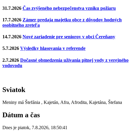
31.7.2026
Čas zvýšeného nebezpečenstva vzniku požiaru
17.7.2026
Zámer predaja majetku obce z dôvodov hodných
osobitného zreteľa
14.7.2026
Nové zariadenie pre seniorov v obci Čereňany
5.7.2026
Výsledky hlasovania v referende
2.7.2026
Dočasné obmedzenia užívania pitnej vody z verejného
vodovodu
Sviatok
Meniny má
Štefánia
, Kajetán, Afra, Afrodita, Kajetána, Štefana
Dátum a čas
Dnes je
piatok
,
7.8.2026
,
18:50:41