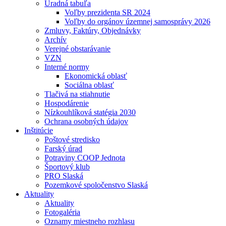
Úradná tabuľa
Voľby prezidenta SR 2024
Voľby do orgánov územnej samosprávy 2026
Zmluvy, Faktúry, Objednávky
Archív
Verejné obstarávanie
VZN
Interné normy
Ekonomická oblasť
Sociálna oblasť
Tlačivá na stiahnutie
Hospodárenie
Nízkouhlíková statégia 2030
Ochrana osobných údajov
Inštitúcie
Poštové stredisko
Farský úrad
Potraviny COOP Jednota
Športový klub
PRO Slaská
Pozemkové spoločenstvo Slaská
Aktuality
Aktuality
Fotogaléria
Oznamy miestneho rozhlasu