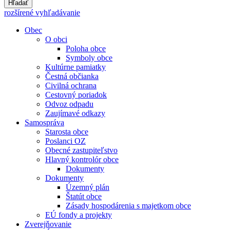
Hľadať
rozšírené vyhľadávanie
Obec
O obci
Poloha obce
Symboly obce
Kultúrne pamiatky
Čestná občianka
Civilná ochrana
Cestovný poriadok
Odvoz odpadu
Zaujímavé odkazy
Samospráva
Starosta obce
Poslanci OZ
Obecné zastupiteľstvo
Hlavný kontrolór obce
Dokumenty
Dokumenty
Územný plán
Štatút obce
Zásady hospodárenia s majetkom obce
EÚ fondy a projekty
Zverejňovanie