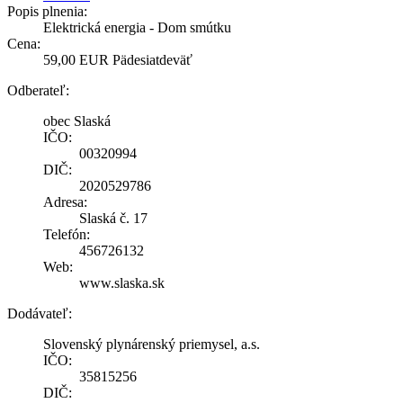
Popis plnenia:
Elektrická energia - Dom smútku
Cena:
59,00 EUR Pädesiatdeväť
Odberateľ:
obec Slaská
IČO:
00320994
DIČ:
2020529786
Adresa:
Slaská č. 17
Telefón:
456726132
Web:
www.slaska.sk
Dodávateľ:
Slovenský plynárenský priemysel, a.s.
IČO:
35815256
DIČ: