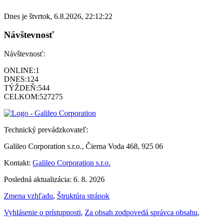
Dnes je
štvrtok
,
6.8.2026
,
22:12:22
Návštevnosť
Návštevnosť:
ONLINE:
1
DNES:
124
TÝŽDEŇ:
544
CELKOM:
527275
Technický prevádzkovateľ:
Galileo Corporation s.r.o., Čierna Voda 468, 925 06
Kontakt:
Galileo Corporation s.r.o.
Posledná aktualizácia: 6. 8. 2026
Zmena vzhľadu
,
Štruktúra stránok
Vyhlásenie o prístupnosti
,
Za obsah zodpovedá správca obsahu
,