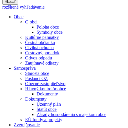
Hľadať
rozšírené vyhľadávanie
Obec
O obci
Poloha obce
Symboly obce
Kultúrne pamiatky
Čestná občianka
Civilná ochrana
Cestovný poriadok
Odvoz odpadu
Zaujímavé odkazy
Samospráva
Starosta obce
Poslanci OZ
Obecné zastupiteľstvo
Hlavný kontrolór obce
Dokumenty
Dokumenty
Územný plán
Štatút obce
Zásady hospodárenia s majetkom obce
EÚ fondy a projekty
Zverejňovanie