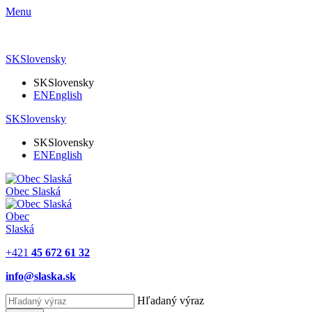
Menu
SK
Slovensky
SK
Slovensky
EN
English
SK
Slovensky
SK
Slovensky
EN
English
Obec
Slaská
Obec
Slaská
+421
45 672 61 32
info@slaska.sk
Hľadaný výraz