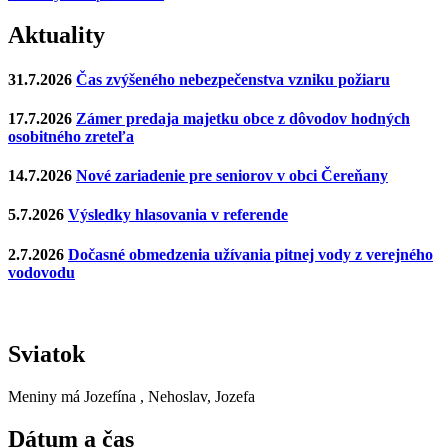
Aktuality
31.7.2026
Čas zvýšeného nebezpečenstva vzniku požiaru
17.7.2026
Zámer predaja majetku obce z dôvodov hodných
osobitného zreteľa
14.7.2026
Nové zariadenie pre seniorov v obci Čereňany
5.7.2026
Výsledky hlasovania v referende
2.7.2026
Dočasné obmedzenia užívania pitnej vody z verejného
vodovodu
Sviatok
Meniny má
Jozefína
, Nehoslav, Jozefa
Dátum a čas