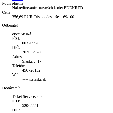
Popis plnenia:
Nakreditovanie stravných kariet EDENRED
Cena:
356,69 EUR Tristopädesiatšesť 69/100
Odberateľ:
obec Slaská
IČO:
00320994
DIČ:
2020529786
Adresa:
Slaská č. 17
Telefón:
456726132
Web:
www.slaska.sk
Dodávateľ:
Ticket Service, s.r.o.
IČO:
52005551
DIČ: