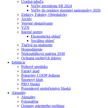
Úradná tabuľa
Voľby prezidenta SR 2024
Voľby do orgánov územnej samosprávy 2026
Zmluvy, Faktúry, Objednávky
Archív
Verejné obstarávanie
VZN
Interné normy
Ekonomická oblasť
Sociálna oblasť
Tlačivá na stiahnutie
Hospodárenie
Nízkouhlíková statégia 2030
Ochrana osobných údajov
Inštitúcie
Poštové stredisko
Farský úrad
Potraviny COOP Jednota
Športový klub
PRO Slaská
Pozemkové spoločenstvo Slaská
Aktuality
Aktuality
Fotogaléria
Oznamy miestneho rozhlasu