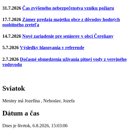
31.7.2026
Čas zvýšeného nebezpečenstva vzniku požiaru
17.7.2026
Zámer predaja majetku obce z dôvodov hodných
osobitného zreteľa
14.7.2026
Nové zariadenie pre seniorov v obci Čereňany
5.7.2026
Výsledky hlasovania v referende
2.7.2026
Dočasné obmedzenia užívania pitnej vody z verejného
vodovodu
Sviatok
Meniny má
Jozefína
, Nehoslav, Jozefa
Dátum a čas
Dnes je
štvrtok
,
6.8.2026
,
15:03:06