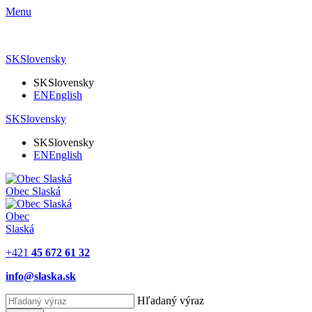
Menu
SK
Slovensky
SK
Slovensky
EN
English
SK
Slovensky
SK
Slovensky
EN
English
Obec
Slaská
Obec
Slaská
+421
45 672 61 32
info@slaska.sk
Hľadaný výraz