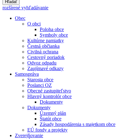
Hľadať
rozšírené vyhľadávanie
Obec
O obci
Poloha obce
Symboly obce
Kultúrne pamiatky
Čestná občianka
Civilná ochrana
Cestovný poriadok
Odvoz odpadu
Zaujímavé odkazy
Samospráva
Starosta obce
Poslanci OZ
Obecné zastupiteľstvo
Hlavný kontrolór obce
Dokumenty
Dokumenty
Územný plán
Štatút obce
Zásady hospodárenia s majetkom obce
EÚ fondy a projekty
Zverejňovanie