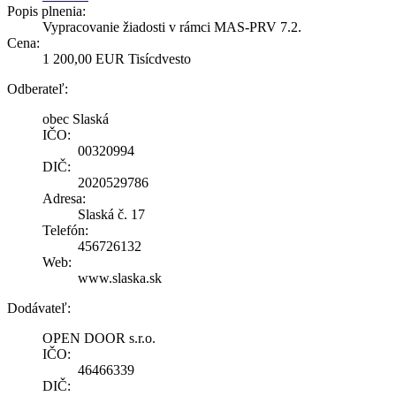
Popis plnenia:
Vypracovanie žiadosti v rámci MAS-PRV 7.2.
Cena:
1 200,00 EUR Tisícdvesto
Odberateľ:
obec Slaská
IČO:
00320994
DIČ:
2020529786
Adresa:
Slaská č. 17
Telefón:
456726132
Web:
www.slaska.sk
Dodávateľ:
OPEN DOOR s.r.o.
IČO:
46466339
DIČ: