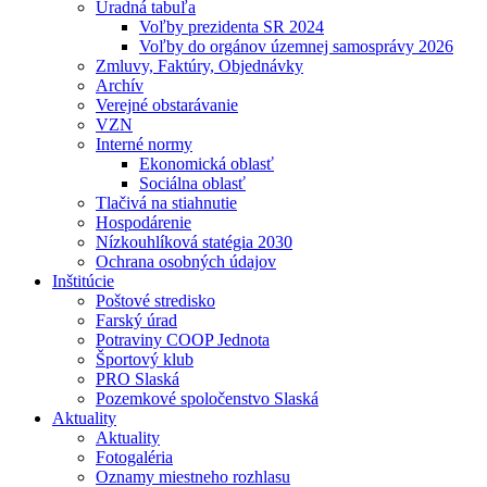
Úradná tabuľa
Voľby prezidenta SR 2024
Voľby do orgánov územnej samosprávy 2026
Zmluvy, Faktúry, Objednávky
Archív
Verejné obstarávanie
VZN
Interné normy
Ekonomická oblasť
Sociálna oblasť
Tlačivá na stiahnutie
Hospodárenie
Nízkouhlíková statégia 2030
Ochrana osobných údajov
Inštitúcie
Poštové stredisko
Farský úrad
Potraviny COOP Jednota
Športový klub
PRO Slaská
Pozemkové spoločenstvo Slaská
Aktuality
Aktuality
Fotogaléria
Oznamy miestneho rozhlasu