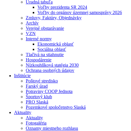
Úradná tabuľa
Voľby prezidenta SR 2024
Voľby do orgánov územnej samosprávy 2026
Zmluvy, Faktúry, Objednávky
Archív
Verejné obstarávanie
VZN
Interné normy
Ekonomická oblasť
Sociálna oblasť
Tlačivá na stiahnutie
Hospodárenie
Nízkouhlíková statégia 2030
Ochrana osobných údajov
Inštitúcie
Poštové stredisko
Farský úrad
Potraviny COOP Jednota
Športový klub
PRO Slaská
Pozemkové spoločenstvo Slaská
Aktuality
Aktuality
Fotogaléria
Oznamy miestneho rozhlasu