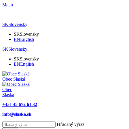
Menu
SK
Slovensky
SK
Slovensky
EN
English
SK
Slovensky
SK
Slovensky
EN
English
Obec
Slaská
Obec
Slaská
+421
45 672 61 32
info@slaska.sk
Hľadaný výraz