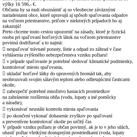
výšky 16 596,- €.
Občania by sa mali oboznámiť aj so všeobecne záväznými
nariadeniami obce, ktoré upravujú aj spôsob spaľovania odpadov
na voľnom priestranstve, pričom v niektorých prípadoch ho aj
zakazujú!
Preto chceme touto cestou upozorniť na zásady, ktoré je fyzická
osoba pri spaľovaní horľavých látok na voľnom priestranstve
povinná dodržiavať a to najmä:
 nespaľovať trávnaté porasty, lístie a odpad zo záhrad v čase
vyhlásenia zvýšeného nebezpečenstva vzniku požiaru!
 v prípade spaľovanie je potrebné sledovať klimatické podmienky,
kontrolovať miesto spaľovania,
 ukladať horľavé látky do upravených hromád tak, aby
neohrozovali svojim sálavým teplom alebo odlietajúcimi časticami
okolie,
 zabezpečiť potrebné množstvo hasiacich prostriedkov
na zabránenie rozšírenia ohňa (vodu, lopaty a iné pomôcky
a náradie),
 vykonávať neustále kontrolu miesta spaľovania
 po skončení vykonať dohasenie zvyškov po spaľovaní
a preventívne kontrolovať okolie po určitý čas
V prípade vzniku požiaru je občan povinný, ak je to v jeho silách,
uhasiť požiar všetkými dostupnými prostriedkami (voda, lopaty