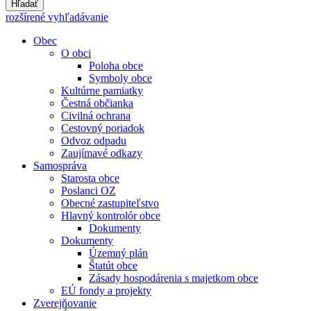
Hľadať
rozšírené vyhľadávanie
Obec
O obci
Poloha obce
Symboly obce
Kultúrne pamiatky
Čestná občianka
Civilná ochrana
Cestovný poriadok
Odvoz odpadu
Zaujímavé odkazy
Samospráva
Starosta obce
Poslanci OZ
Obecné zastupiteľstvo
Hlavný kontrolór obce
Dokumenty
Dokumenty
Územný plán
Štatút obce
Zásady hospodárenia s majetkom obce
EÚ fondy a projekty
Zverejňovanie