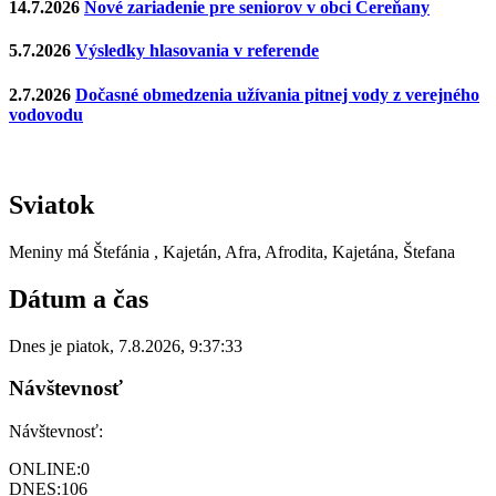
14.7.2026
Nové zariadenie pre seniorov v obci Čereňany
5.7.2026
Výsledky hlasovania v referende
2.7.2026
Dočasné obmedzenia užívania pitnej vody z verejného
vodovodu
Sviatok
Meniny má
Štefánia
, Kajetán, Afra, Afrodita, Kajetána, Štefana
Dátum a čas
Dnes je
piatok
,
7.8.2026
,
9:37:33
Návštevnosť
Návštevnosť:
ONLINE:
0
DNES:
106