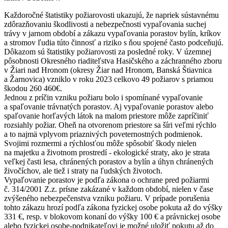
Každoročné štatistiky požiarovosti ukazujú, že napriek sústavnému
zdôrazňovaniu škodlivosti a nebezpečnosti vypaľovania suchej
trávy v jarnom období a zákazu vypaľovania porastov bylín, kríkov
a stromov ľudia túto činnosť a riziko s ňou spojené často podceňujú.
Dôkazom sú štatistiky požiarovosti za posledné roky. V územnej
pôsobnosti Okresného riaditeľstva Hasičského a záchranného zboru
v Žiari nad Hronom (okresy Žiar nad Hronom, Banská Štiavnica
a Žarnovica) vzniklo v roku 2023 celkovo 49 požiarov s priamou
škodou 260 460€.
Jednou z príčin vzniku požiaru bolo i spomínané vypaľovanie
a spaľovanie trávnatých porastov. Aj vypaľovanie porastov alebo
spaľovanie horľavých látok na malom priestore môže zapríčiniť
rozsiahly požiar. Oheň na otvorenom priestore sa šíri veľmi rýchlo
a to najmä vplyvom priaznivých poveternostných podmienok.
Svojimi rozmermi a rýchlosťou môže spôsobiť škody nielen
na majetku a životnom prostredí - ekologické straty, ako je strata
veľkej časti lesa, chránených porastov a bylín a úhyn chránených
živočíchov, ale tiež i straty na ľudských životoch.
Vypaľovanie porastov je podľa zákona o ochrane pred požiarmi
č. 314/2001 Z.z. prísne zakázané v každom období, nielen v čase
zvýšeného nebezpečenstva vzniku požiaru. V prípade porušenia
tohto zákazu hrozí podľa zákona fyzickej osobe pokuta až do výšky
331 €, resp. v blokovom konaní do výšky 100 € a právnickej osobe
alebo fyzickej osobe-podnikateľovi je možné uložiť pokutu až do