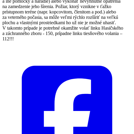
a iné pomôcky a náradie) alebo vykonať nevyhnutné opatrenia
na zamedzenie jeho šírenia. Požiar, ktorý vznikne v ťažko
prístupnom teréne (napr. kopcovitom, členitom a pod.) alebo
za veterného počasia, sa môže veľmi rýchlo rozšíriť na veľkú
plochu a vlastnými prostriedkami ho už nie je možné uhasiť.
V takomto prípade je potrebné okamžite volať linku Hasičského
a záchranného zboru - 150, prípadne linku tiesňového volania –
112!!!